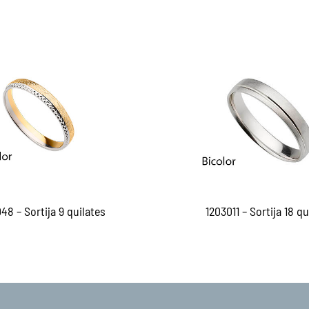
48 – Sortija 9 quilates
1203011 – Sortija 18 qu
er más
Leer más
QUICKVIEW
QUICKVI