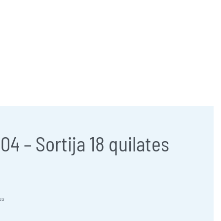
957 47 24 95
658 83 95 91
comercial@jose-castillo.com
04 – Sortija 18 quilates
as