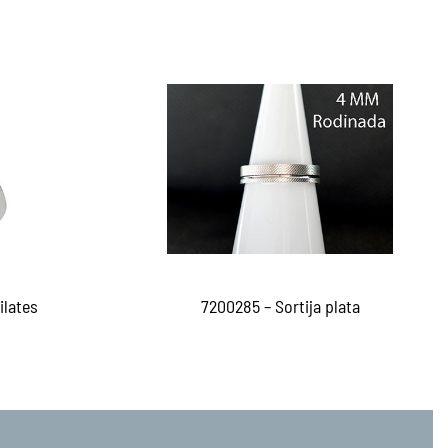
ilates
7200285 – Sortija plata
Leer más
EW
QUICKVIEW