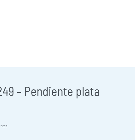
957 47 24 95
658 83 95 91
comercial@jose-castillo.com
49 – Pendiente plata
entes