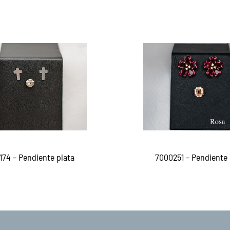
174 – Pendiente plata
7000251 – Pendiente 
er más
Leer más
QUICKVIEW
QUICKVI