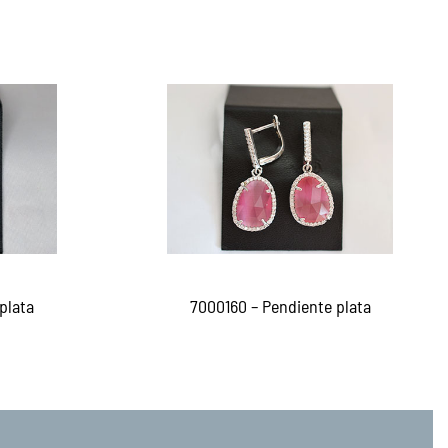
plata
7000160 – Pendiente plata
Leer más
EW
QUICKVIEW