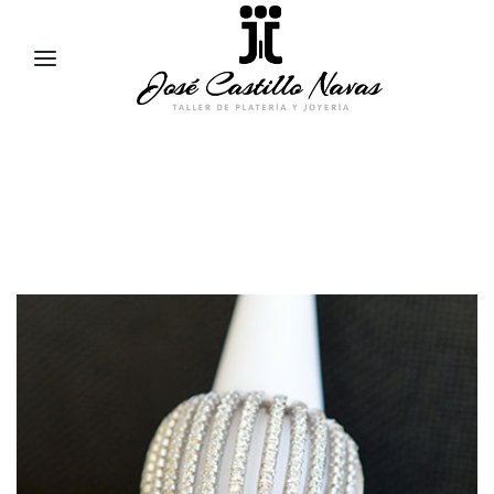
957 47 24 95
658 83 95 91
comercial@jose-castillo.com