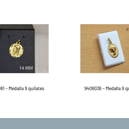
61 – Medalla 9 quilates
9406036 – Medalla 9 q
er más
Leer más
QUICKVIEW
QUICKVI