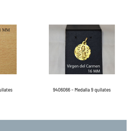
uilates
9406066 – Medalla 9 quilates
Leer más
EW
QUICKVIEW