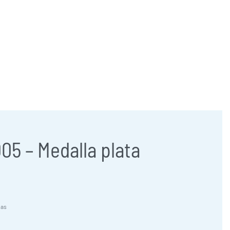
957 47 24 95
658 83 95 91
comercial@jose-castillo.com
05 – Medalla plata
las