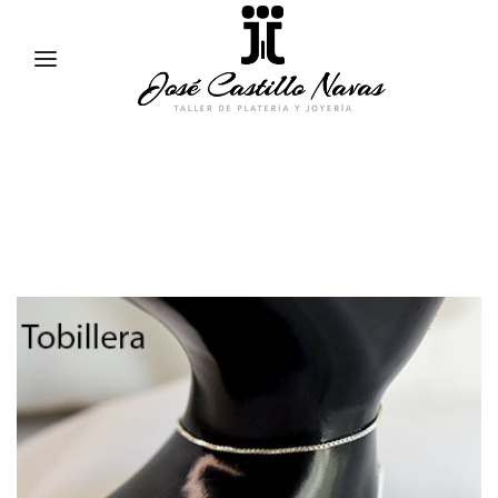
957 47 24 95
658 83 95 91
comercial@jose-castillo.com