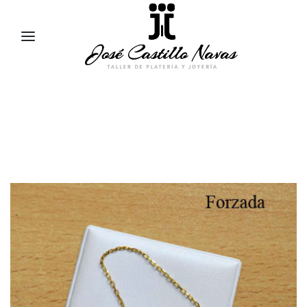
957 47 24 95
658 83 95 91
comercial@jose-castillo.com