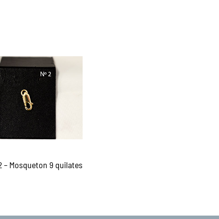
 – Mosqueton 9 quilates
er más
QUICKVIEW