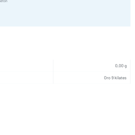
etón
0,00 g
Oro 9 kilates