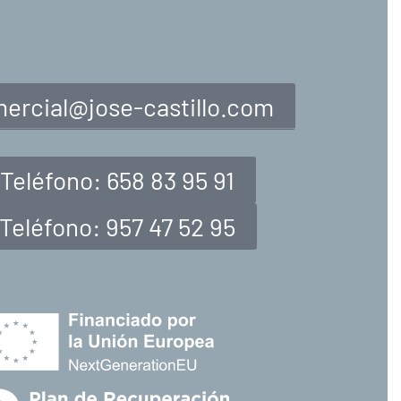
ercial@jose-castillo.com
Teléfono: 658 83 95 91
Teléfono: 957 47 52 95