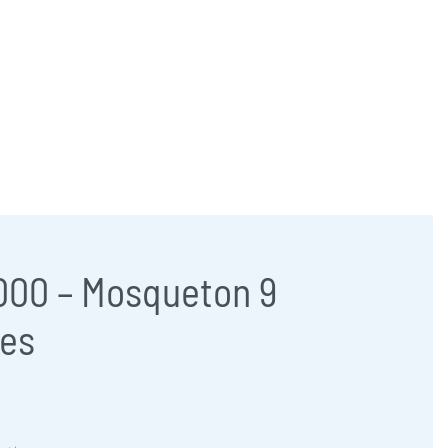
957 47 24 95
658 83 95 91
comercial@jose-castillo.com
00 – Mosqueton 9
tes