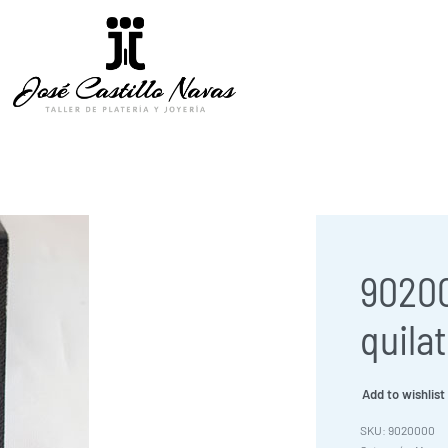
90200
quila
Add to wishlist
9020000