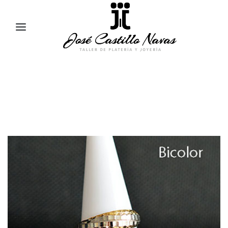
957 47 24 95
658 83 95 91
comercial@jose-castillo.com