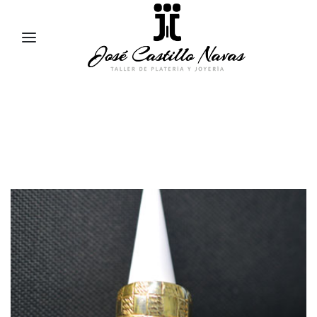
957 47 24 95
658 83 95 91
comercial@jose-castillo.com