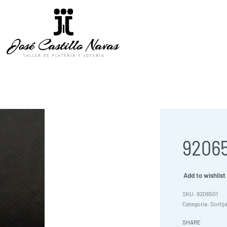
92065
Add to wishlist
9206501
Categoría:
Sortij
SHARE