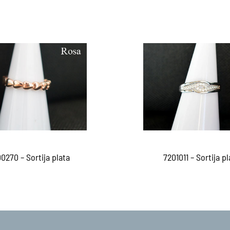
0270 – Sortija plata
7201011 – Sortija pl
er más
Leer más
QUICKVIEW
QUICKVI