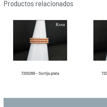
Productos relacionados
7200269 – Sortija plata
720
Leer más
Le
QUICKVIEW