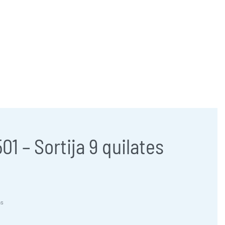
957 47 24 95
658 83 95 91
comercial@jose-castillo.com
01 – Sortija 9 quilates
as