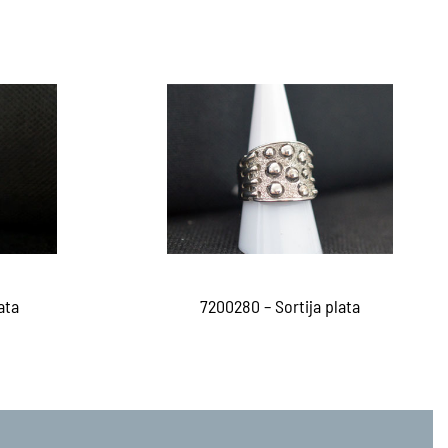
7200280 – Sortija plata
ata
Leer más
QUICKVIEW
EW