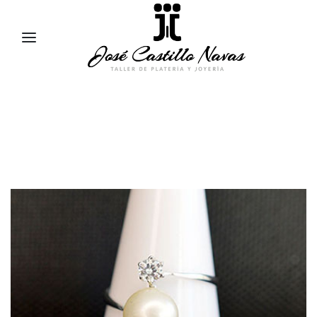
957 47 24 95
658 83 95 91
comercial@jose-castillo.com