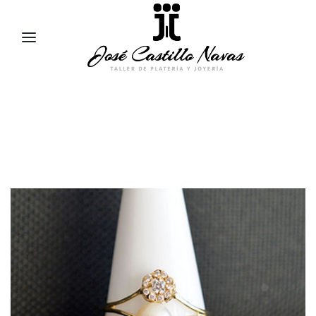
957 47 24 95
658 83 95 91
comercial@jose-castillo.com