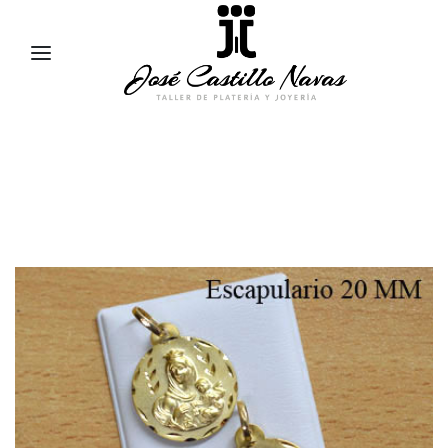
957 47 24 95
658 83 95 91
comercial@jose-castillo.com