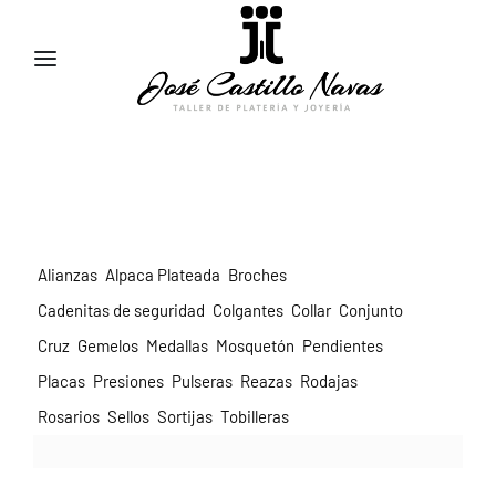
957 47 24 95
658 83 95 91
comercial@jose-castillo.com
Alianzas
Alpaca Plateada
Broches
Cadenitas de seguridad
Colgantes
Collar
Conjunto
Cruz
Gemelos
Medallas
Mosquetón
Pendientes
Placas
Presiones
Pulseras
Reazas
Rodajas
Rosarios
Sellos
Sortijas
Tobilleras