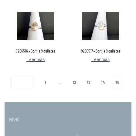
9206516 – Sortija 9 quilates
9206517 – Sortija 9 quilates
Leer más
Leer más
1
…
12
13
14
15
MENÚ