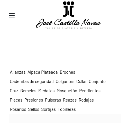
957 47 24 95
658 83 95 91
comercial@jose-castillo.com
Alianzas
Alpaca Plateada
Broches
Cadenitas de seguridad
Colgantes
Collar
Conjunto
Cruz
Gemelos
Medallas
Mosquetón
Pendientes
Placas
Presiones
Pulseras
Reazas
Rodajas
Rosarios
Sellos
Sortijas
Tobilleras